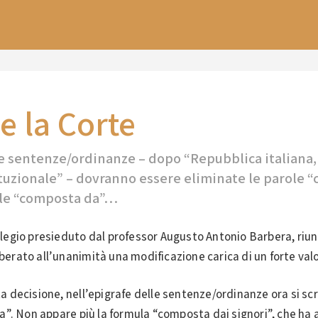
e la Corte
le sentenze/ordinanze – dopo “Repubblica italiana
tituzionale” – dovranno essere eliminate le parole 
role “composta da”…
ollegio presieduto dal professor Augusto Antonio Barbera, riun
iberato all’unanimità una modificazione carica di un forte val
sta decisione, nell’epigrafe delle sentenze/ordinanze ora si scr
”. Non appare più la formula “composta dai signori”, che ha 