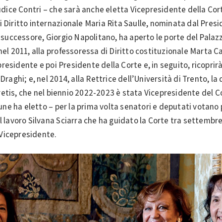
iudice Contri – che sarà anche eletta Vicepresidente della Co
i Diritto internazionale Maria Rita Saulle, nominata dal Pres
o successore, Giorgio Napolitano, ha aperto le porte del Palaz
el 2011, alla professoressa di Diritto costituzionale Marta Cart
esidente e poi Presidente della Corte e, in seguito, ricoprirà
Draghi; e, nel 2014, alla Rettrice dell’Università di Trento, la
tis, che nel biennio 2022-2023 è stata Vicepresidente del Col
e ha eletto – per la prima volta senatori e deputati votano 
el lavoro Silvana Sciarra che ha guidato la Corte tra settem
Vicepresidente.