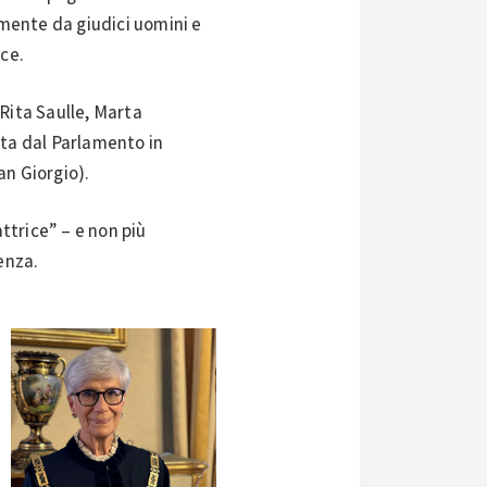
amente da giudici uomini e
ice.
Rita Saulle, Marta
tta dal Parlamento in
an Giorgio).
ttrice” – e non più
enza.