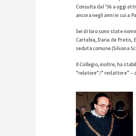
Consulta dal ’56 a oggi att
ancora negli anni in cui a 
Sei di loro sono state nomi
Cartabia, Daria de Pretis,
seduta comune (Silvana Sci
Il Collegio, inoltre, ha st
“relatore”/“ redattore” – a