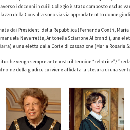
raverso i decenni in cui il Collegio è stato composto esclusiv
Palazzo della Consulta sono via via approdate otto donne giud
nate dai Presidenti della Repubblica (Fernanda Contri, Maria 
 Emanuela Navarretta, Antonella Sciarrone Alibrandi), una ele
arra) e una eletta dalla Corte di cassazione (Maria Rosaria S
abilito che venga sempre anteposto il termine “relatrice”/“ reda
l nome della giudice cui viene affidata la stesura di una sent